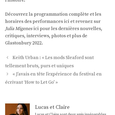
l’histoire.
Découvrez la programmation complète et les
horaires des performances ici et revenez sur
Julia Migenes
ici pour les dernières nouvelles,
critiques, interviews, photos et plus de
Glastonbury 2022.
Navigation
Keith Urban : « Les mods Sleaford sont
des
tellement bruts, purs et uniques
articles
« J’avais en tête l’expérience du festival en
écrivant ‘How to Let Go' »
Lucas et Claire
Lucas et Claire sont deux amis inséparables