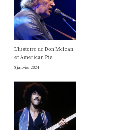
Lʼhistoire de Don Mclean
r
et American Pie
8 janvier 2024