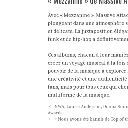
« Mezzanine » de Massive A
Avec « Mezzanine », Massive Attack
plongeant dans une atmosphère somb
et délicate. La juxtaposition élég
funk et de hip-hop a définitiveme
Ces albums, chacun à leur manière
créer un voyage musical à la fois dé
pouvoir de la musique à explorer 
une créativité et une authenticité
fans, mais pour tous ceux qui che
multiforme de la musique.
Navigation
NWA, Laurie Anderson, Donna Summ
des
Awards
articles
« Nous avons été bannis de Top of 