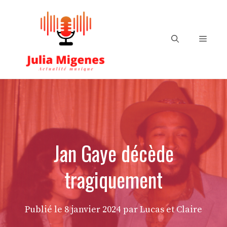
Aller
au
contenu
Menu
Jan Gaye décède
tragiquement
Publié le
8 janvier 2024
par Lucas et Claire