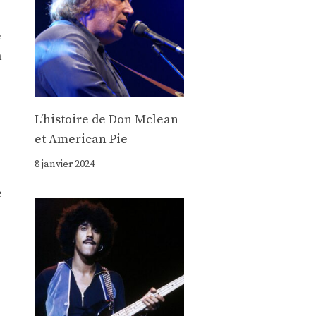
e
a
Lʼhistoire de Don Mclean
et American Pie
8 janvier 2024
e