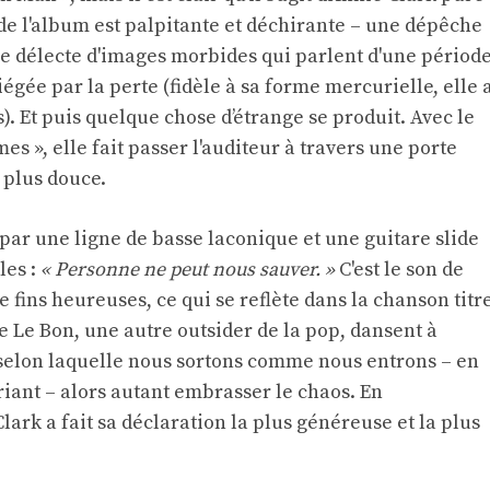
 de l'album est palpitante et déchirante – une dépêche
 se délecte d'images morbides qui parlent d'une périod
iégée par la perte (fidèle à sa forme mercurielle, elle 
s). Et puis quelque chose d’étrange se produit. Avec le
s », elle fait passer l'auditeur à travers une porte
 plus douce.
par une ligne de basse laconique et une guitare slide
les :
« Personne ne peut nous sauver. »
C'est le son de
de fins heureuses, ce qui se reflète dans la chanson titr
ate Le Bon, une autre outsider de la pop, dansent à
m selon laquelle nous sortons comme nous entrons – en
riant – alors autant embrasser le chaos. En
lark a fait sa déclaration la plus généreuse et la plus