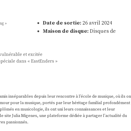
Date de sortie:
26 avril 2024
ng »
Maison de disque:
Disques de
ulnérable et excitée
spéciale dans « EastEnders »
amis inséparables depuis leur rencontre à l'école de musique, où ils on
r amour pour la musique, portés par leur héritage familial profondément
plômés en musicologie, ils ont uni leurs connaissances et leur
e site Julia Migenes, une plateforme dédiée à partager l'actualité du
res passionnés.