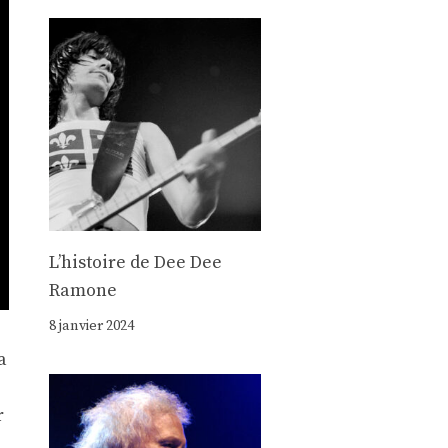
Lʼhistoire de Dee Dee
Ramone
8 janvier 2024
a
r