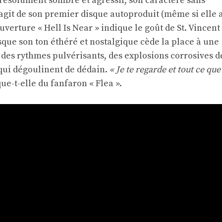
 résolument sombre et agressif, son caractère sans
s'agit de son premier disque autoproduit (même si elle 
ouverture « Hell Is Near » indique le goût de St. Vincent
sque son ton éthéré et nostalgique cède la place à une
des rythmes pulvérisants, des explosions corrosives d
 qui dégoulinent de dédain.
« Je te regarde et tout ce que
ue-t-elle du fanfaron « Flea ».