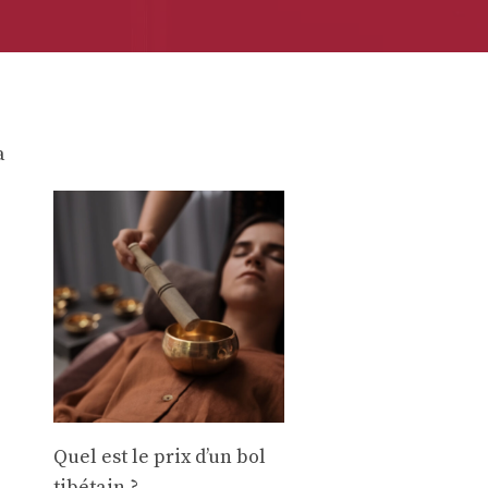
a
é
Quel est le prix d’un bol
tibétain ?