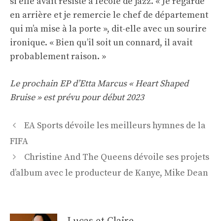
si elle avait résisté à l’école de jazz. « Je regarde
en arrière et je remercie le chef de département
qui m’a mise à la porte », dit-elle avec un sourire
ironique. « Bien qu’il soit un connard, il avait
probablement raison. »
Le prochain EP d’Etta Marcus « Heart Shaped
Bruise » est prévu pour début 2023
Navigation
EA Sports dévoile les meilleurs hymnes de la
des
FIFA
articles
Christine And The Queens dévoile ses projets
d’album avec le producteur de Kanye, Mike Dean