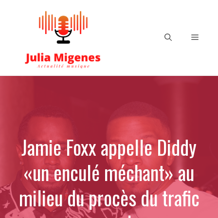
Aller
au
contenu
Menu
Jamie Foxx appelle Diddy
«un enculé méchant» au
milieu du procès du trafic