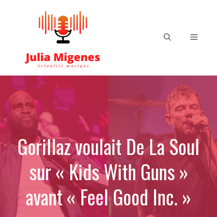
Aller
au
contenu
Menu
Gorillaz voulait De La Soul
sur « Kids With Guns »
avant « Feel Good Inc. »