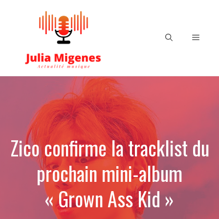
Aller
au
contenu
Menu
Zico confirme la tracklist du
prochain mini-album
« Grown Ass Kid »