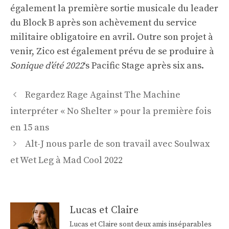
également la première sortie musicale du leader
du Block B après
son achèvement du service
militaire obligatoire en avril
. Outre son projet à
venir, Zico est
également prévu de se produire à
Sonique d’été 2022
‘s Pacific Stage après six ans.
Navigation
Regardez Rage Against The Machine
des
interpréter « No Shelter » pour la première fois
articles
en 15 ans
Alt-J nous parle de son travail avec Soulwax
et Wet Leg à Mad Cool 2022
Lucas et Claire
Lucas et Claire sont deux amis inséparables