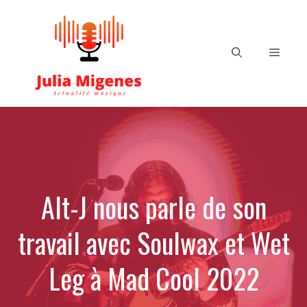
Aller
au
contenu
Menu
Alt-J nous parle de son
travail avec Soulwax et Wet
Leg à Mad Cool 2022