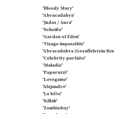
'Bloody Mary'
'Abracadabra'
'Judas / Aura'
'Scheiße'
'Garden of Eden'
'Visage impassible'
'Abracadabra (Gesaffelstein Rem
'Celebrity parfaite'
'Maladie'
'Paparazzi'
'Lovegame'
'Alejandro'
'La bête'
'Killah'
'Zombieboy'