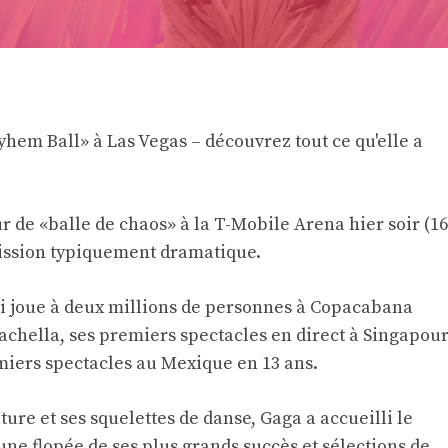
hem Ball» à Las Vegas – découvrez tout ce qu'elle a
r de «balle de chaos» à la T-Mobile Arena hier soir (16
émission typiquement dramatique.
qui joue à deux millions de personnes à Copacabana
chella, ses premiers spectacles en direct à Singapou
miers spectacles au Mexique en 13 ans.
ure et ses squelettes de danse, Gaga a accueilli le
une flopée de ses plus grands succès et sélections de