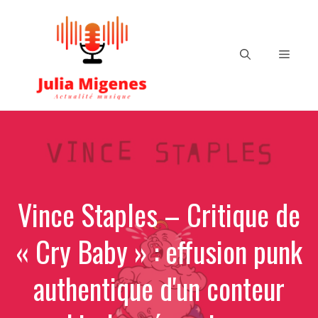
Aller
au
contenu
Menu
Vince Staples – Critique de
« Cry Baby » : effusion punk
authentique d'un conteur