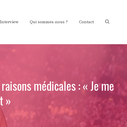
Interview
Qui sommes-nous ?
Contact
 raisons médicales : « Je me
t »