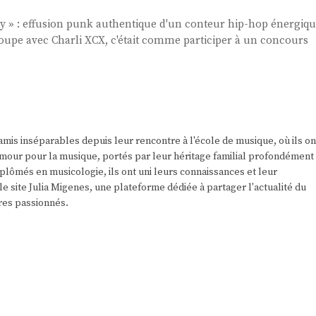
aby » : effusion punk authentique d'un conteur hip-hop énergiq
oupe avec Charli XCX, c'était comme participer à un concours
amis inséparables depuis leur rencontre à l'école de musique, où ils on
r amour pour la musique, portés par leur héritage familial profondément
plômés en musicologie, ils ont uni leurs connaissances et leur
e site Julia Migenes, une plateforme dédiée à partager l'actualité du
res passionnés.