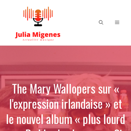
Aller
au
contenu
Menu
The Mary Wallopers sur «
l'expression irlandaise » et
le nouvel album « plus lourd