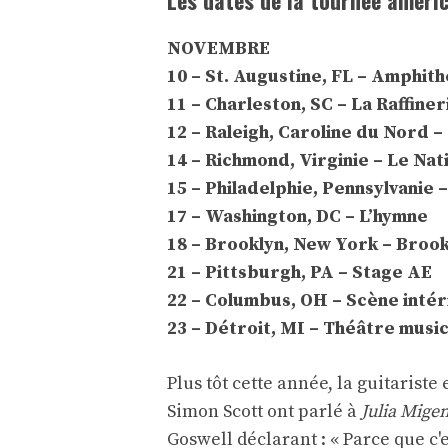
Les dates de la tournée améric
NOVEMBRE
10 – St. Augustine, FL – Amphit
11 – Charleston, SC – La Raffiner
12 – Raleigh, Caroline du Nord –
14 – Richmond, Virginie – Le Nat
15 – Philadelphie, Pennsylvanie –
17 – Washington, DC – L’hymne
18 – Brooklyn, New York – Broo
21 – Pittsburgh, PA – Stage AE
22 – Columbus, OH – Scène inté
23 – Détroit, MI – Théâtre music
Plus tôt cette année, la guitarist
Simon Scott ont parlé à
Julia Mige
Goswell déclarant : « Parce que c'