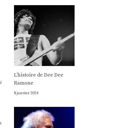
n
Lʼhistoire de Dee Dee
Ramone
ré
8 janvier 2024
t