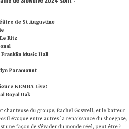
aine de Slowdive 2024 sont :
héâtre de St Augustine
ie
 Le Ritz
ional
 Franklin Music Hall
klyn Paramount
rieure KEMBA Live!
al Royal Oak
e et chanteuse du groupe, Rachel Goswell, et le batteur
nes
Il évoque entre autres la renaissance du shoegaze,
est une façon de s'évader du monde réel, peut-être ?