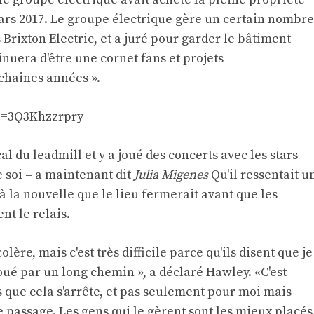
ars 2017. Le groupe électrique gère un certain nombre
 Brixton Electric, et a juré pour garder le bâtiment
nuera d'être une cornet fans et projets
chaines années ».
v=3Q3Khzzrpry
l du leadmill et y a joué des concerts avec les stars
e soi – a maintenant dit
Julia Migenes
Qu'il ressentait u
à la nouvelle que le lieu fermerait avant que les
t le relais.
lère, mais c'est très difficile parce qu'ils disent que je
joué par un long chemin », a déclaré Hawley. «C'est
 que cela s'arrête, et pas seulement pour moi mais
de passage. Les gens qui le gèrent sont les mieux placés