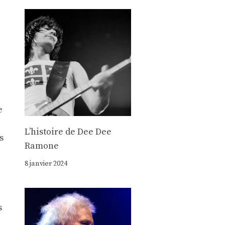
e
e
Lʼhistoire de Dee Dee
s
Ramone
8 janvier 2024
s