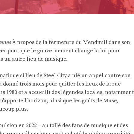
genes
À propos de la fermeture du Mendmill dans son
oyer pour que le gouvernement change la loi pour
s un autre lieu de musique.
tique si lieu de Steel City a nié un appel contre son
 a donné trois mois pour quitter les lieux de la rue
uis 1980 et a accueilli des légendes locales, notamment
 m'apporte l'horizon, ainsi que les goûts de Muse,
aucoup plus.
xpulsion en 2022 – au tollé des fans de musique et des
e le groupe électrique avait acheté la pleine propriété