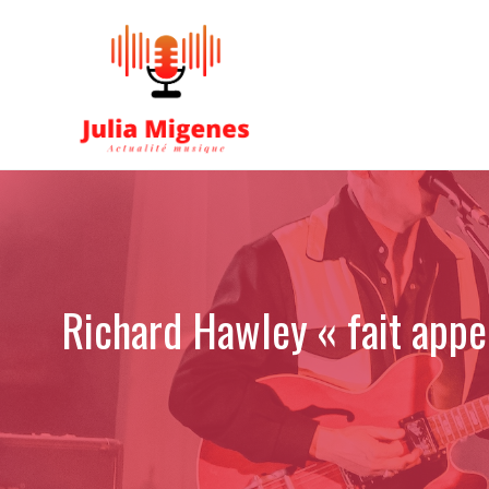
Aller
au
contenu
Richard Hawley « fait appel