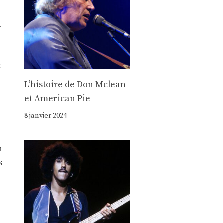
a
c
Lʼhistoire de Don Mclean
et American Pie
8 janvier 2024
n
s