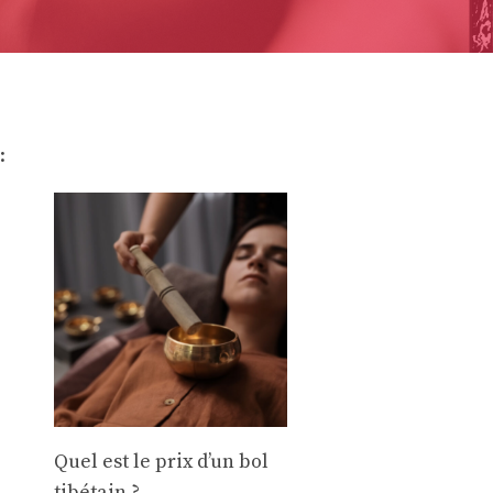
:
Quel est le prix d’un bol
tibétain ?