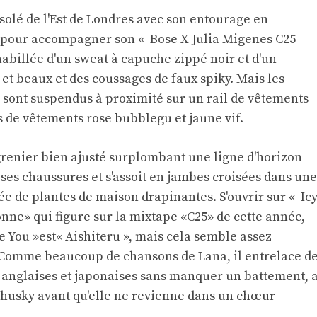
solé de l'Est de Londres avec son entourage en
pour accompagner son « Bose X Julia Migenes C25
t habillée d'un sweat à capuche zippé noir et d'un
 et beaux et des coussages de faux spiky. Mais les
s sont suspendus à proximité sur un rail de vêtements
 de vêtements rose bubblegu et jaune vif.
renier bien ajusté surplombant une ligne d'horizon
 ses chaussures et s'assoit en jambes croisées dans une
ée de plantes de maison drapinantes. S'ouvrir sur « Ic
onne» qui figure sur la mixtape «C25» de cette année,
ve You »est« Aishiteru », mais cela semble assez
.» Comme beaucoup de chansons de Lana, il entrelace d
 anglaises et japonaises sans manquer un battement, 
husky avant qu'elle ne revienne dans un chœur