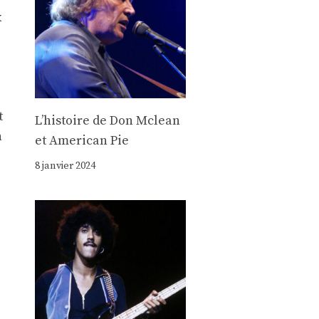
x
t
Lʼhistoire de Don Mclean
n
et American Pie
8 janvier 2024