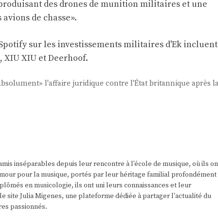
produisant des drones de munition militaires et une
s avions de chasse».
Spotify sur les investissements militaires d'Ek incluent
, XIU XIU et Deerhoof.
solument» l'affaire juridique contre l'État britannique après l
amis inséparables depuis leur rencontre à l'école de musique, où ils on
r amour pour la musique, portés par leur héritage familial profondément
plômés en musicologie, ils ont uni leurs connaissances et leur
e site Julia Migenes, une plateforme dédiée à partager l'actualité du
res passionnés.