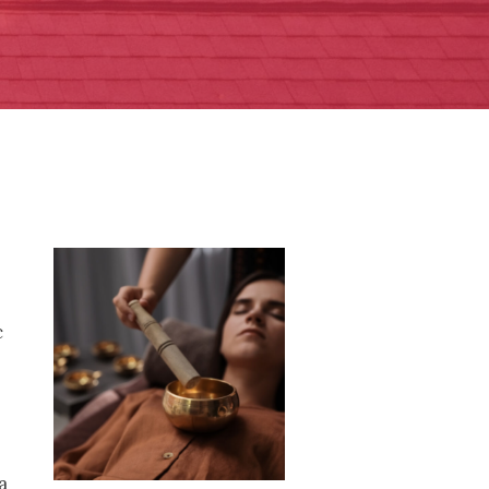
-
c
a