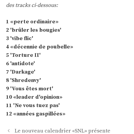
des tracks ci-dessous:
1 «perte ordinaire»
2 'brûler les bougies'
3 'vibe flic'
4 «décennie de poubelle»
5 'Torture II'
6 'antidote'
7 'Darkage'
8 'Shredenvy'
9 'Vous êtes mort'
10 «leader d'opinion»
11 'Ne vous tuez pas'
12 «années gaspillées»
Navigation
Le nouveau calendrier «SNL» présente