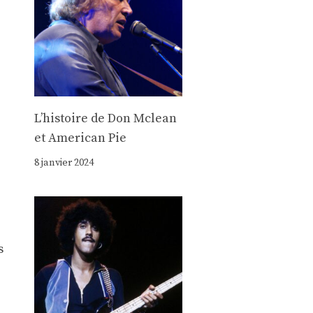
Lʼhistoire de Don Mclean
et American Pie
8 janvier 2024
s