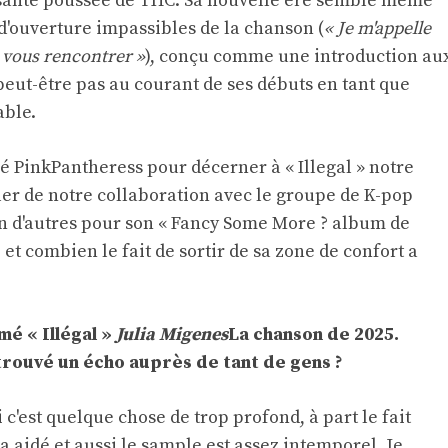
sante poussée de THC. Sa nouvelle ère semble même
 d'ouverture impassibles de la chanson (
« Je m'appelle
e vous rencontrer »
), conçu comme une introduction au
peut-être pas au courant de ses débuts en tant que
able.
 PinkPantheress pour décerner à « Illegal » notre
er de notre collaboration avec le groupe de K-pop
 d'autres pour son « Fancy Some More ? album de
 et combien le fait de sortir de sa zone de confort a
mé « Illégal »
Julia Migenes
La chanson de 2025.
trouvé un écho auprès de tant de gens ?
i c'est quelque chose de trop profond, à part le fait
a aidé et aussi le sample est assez intemporel. Je