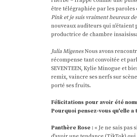
l'herbe – frappe comme une puis
être télégraphiée par les paroles
Pink et je suis vraiment heureux d
nouveaux auditeurs qui n'étaient 
productrice de chambre insaisiss
Julia Migenes
Nous avons rencontré
récompense tant convoitée et parl
SEVENTEEN, Kylie Minogue et bien
remix, vaincre ses nerfs sur scène
porté ses fruits.
Félicitations pour avoir été nom
Pourquoi pensez-vous qu'elle a 
Panthère Rose :
« Je ne sais pas s
d'avoir une tendance (TikTok) qui 