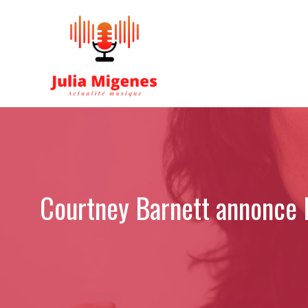
Aller
au
contenu
Courtney Barnett annonce l