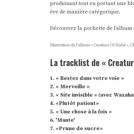
produisant tout en portant une bl
ère de manière catégorique.
Découvrez la pochette de l’album e
Illustration de l'album « Creature Of Habit ». 
La tracklist de « Creatur
1. « Restez dans votre voie »
2. « Merveille »
3. « Site invisible » (avec Waxah
4. «Plutôt patient»
5. « Une chose à la fois »
6. 'Mante'
7. «Prune de sucre»