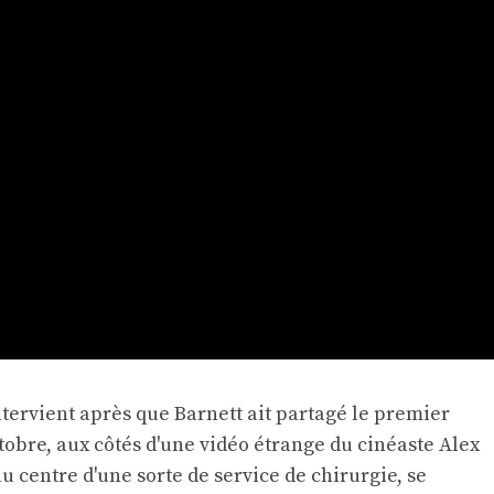
ntervient après que Barnett ait partagé le premier
octobre, aux côtés d'une vidéo étrange du cinéaste Alex
au centre d'une sorte de service de chirurgie, se