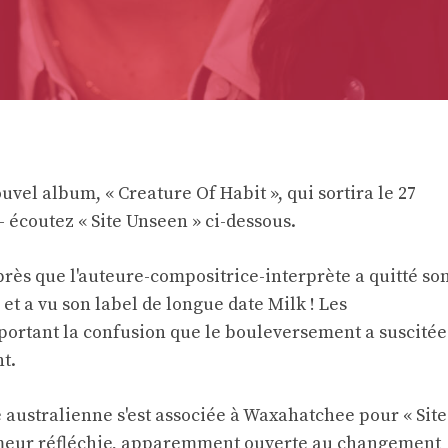
vel album, « Creature Of Habit », qui sortira le 27
 écoutez « Site Unseen » ci-dessous.
après que l'auteure-compositrice-interprète a quitté so
et a vu son label de longue date Milk ! Les
portant la confusion que le bouleversement a suscitée
t.
 australienne s'est associée à Waxahatchee pour « Site
humeur réfléchie, apparemment ouverte au changement