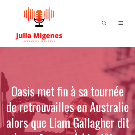
Aller
au
contenu
Menu
Oasis met fin à sa tournée
de retrouvailles en Australie
alors que Liam Gallagher dit