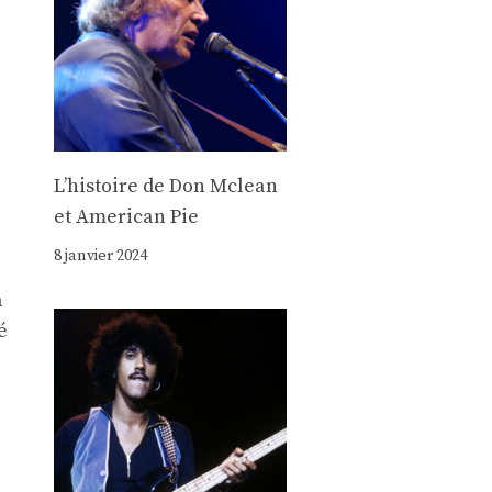
Lʼhistoire de Don Mclean
et American Pie
8 janvier 2024
à
é