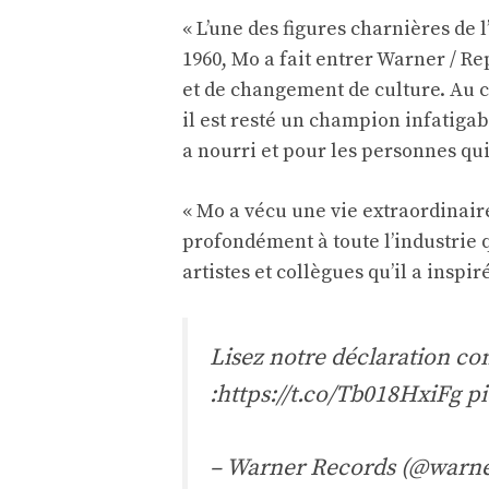
« L’une des figures charnières de
1960, Mo a fait entrer Warner / R
et de changement de culture. Au co
il est resté un champion infatigable
a nourri et pour les personnes qui o
« Mo a vécu une vie extraordinaire
profondément à toute l’industrie q
artistes et collègues qu’il a inspi
Lisez notre déclaration co
:
https://t.co/Tb018HxiFg
p
– Warner Records (@warn