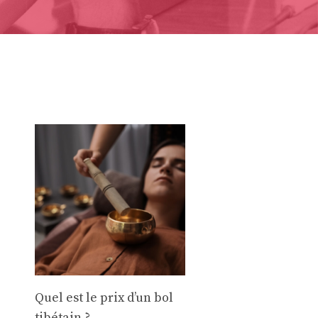
Quel est le prix d’un bol
tibétain ?