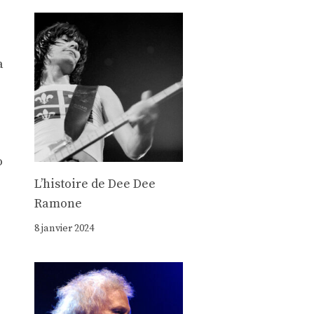
a
o
Lʼhistoire de Dee Dee
Ramone
8 janvier 2024