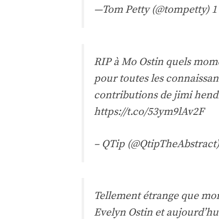
—Tom Petty (@tompetty)
1
RIP à Mo Ostin quels mome
pour toutes les connaissan
contributions de jimi hend
https://t.co/53ym9lAv2F
– QTip (@QtipTheAbstract
Tellement étrange que mon
Evelyn Ostin et aujourd’hui