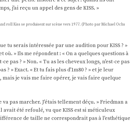
mps, j'ai reçu un appel des gens de KISS. »
d roll Kiss se produisent sur scène vers 1977. (Photo par Michael Ochs
ue tu serais intéressée par une audition pour KISS ? »
et où. » Ils me répondent : « On a quelques questions à
st-ce pas ? » Non. « Tu as les cheveux longs, n'est-ce pas
as ? » Exact. « Et tu fais plus d'1m80 ? » et je leur
 mais je vais me faire opérer, je vais faire quelque
a ne va pas marcher. J'étais tellement déçu. » Friedman a
l avait été refoulé, vu que KISS est si méticuleux
fférence de taille ne correspondrait pas à l'esthétiqu