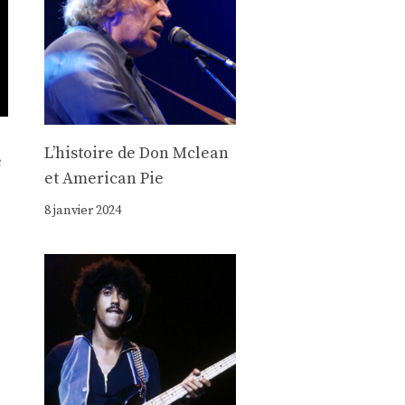
Lʼhistoire de Don Mclean
e
et American Pie
8 janvier 2024