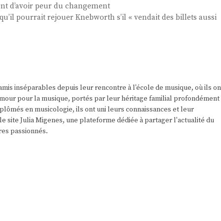
ent d’avoir peur du changement
u’il pourrait rejouer Knebworth s’il « vendait des billets aussi
amis inséparables depuis leur rencontre à l'école de musique, où ils on
r amour pour la musique, portés par leur héritage familial profondément
plômés en musicologie, ils ont uni leurs connaissances et leur
e site Julia Migenes, une plateforme dédiée à partager l'actualité du
res passionnés.