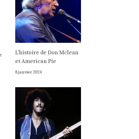
Lʼhistoire de Don Mclean
t
et American Pie
8 janvier 2024