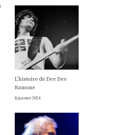
s
Lʼhistoire de Dee Dee
Ramone
e
8 janvier 2024