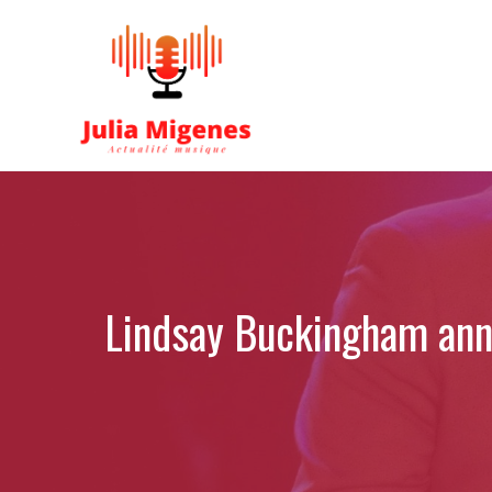
Aller
au
contenu
Lindsay Buckingham ann