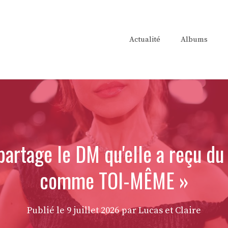
Actualité
Albums
partage le DM qu'elle a reçu du 
comme TOI-MÊME »
Publié le
9 juillet 2026
par Lucas et Claire