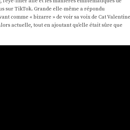
, l'eye-liner ailé et les manières emblématiques de
us sur TikTok. Grande elle-même a répondu
vant comme « bizarre » de voir sa voix de Cat Valentin
ors actuelle, tout en ajoutant qu'elle était sûre que