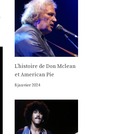
e
Lʼhistoire de Don Mclean
et American Pie
8 janvier 2024