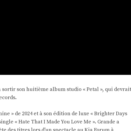
sortir son huitième album studio « Petal », qui devrai
Records.
hine » de 2024 et à son édition de luxe « Brighter Days
ingle « Hate That I Made You Love Me ». Grande a
te des titres lors d'un spectacle au Kia Forum à