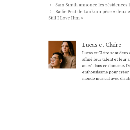
Navigation
Sam Smith annonce les résidences l
des
Radie Peat de Lankum pèse « deux ex
articles
Still I Love Him »
Lucas et Claire
Lucas et Claire sont deux 
affiné leur talent et leu
ancré dans ce domaine. Di
enthousiasme pour créer l
monde musical avec d'aut