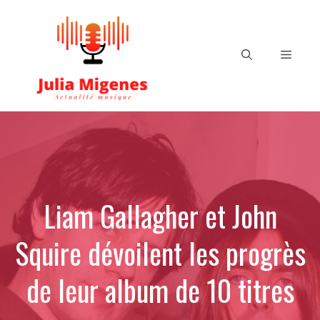
Aller
au
contenu
Menu
Liam Gallagher et John
Squire dévoilent les progrès
de leur album de 10 titres