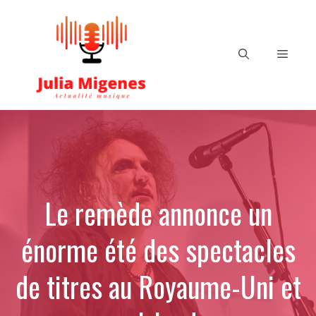
Aller
au
contenu
Menu
Le remède annonce un
énorme été des spectacles
de titres au Royaume-Uni et