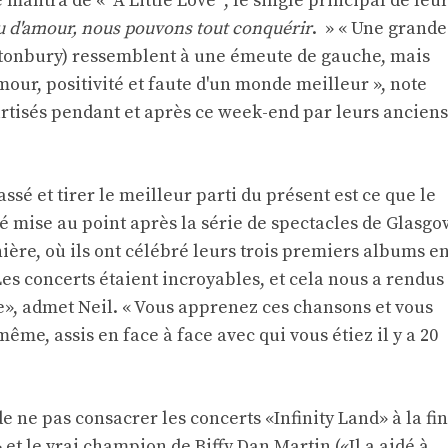
mantra de « A Little Love '', le single principal de leu
u d'amour, nous pouvons tout conquérir
. » « Une grande
stonbury) ressemblent à une émeute de gauche, mais
our, positivité et faute d'un monde meilleur », note
ourtisés pendant et après ce week-end par leurs anciens
ssé et tirer le meilleur parti du présent est ce que le
té mise au point après la série de spectacles de Glasgo
nière, où ils ont célébré leurs trois premiers albums e
«Les concerts étaient incroyables, et cela nous a rendus
», admet Neil. « Vous apprenez ces chansons et vous
me, assis en face à face avec qui vous étiez il y a 20
e ne pas consacrer les concerts «Infinity Land» à la fin
et le vrai champion de Biffy Dan Martin («Il a aidé à