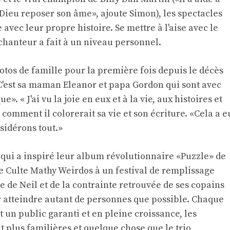
 Dieu reposer son âme», ajoute Simon), les spectacles
e avec leur propre histoire. Se mettre à l'aise avec le
chanteur a fait à un niveau personnel.
hotos de famille pour la première fois depuis le décès
 C'est sa maman Eleanor et papa Gordon qui sont avec
. « J'ai vu la joie en eux et à la vie, aux histoires et
nt comment il colorerait sa vie et son écriture. «Cela a e
sidérons tout.»
n qui a inspiré leur album révolutionnaire «Puzzle» de
de Culte Mathy Weirdos à un festival de remplissage
ère de Neil et de la contrainte retrouvée de ses copains
 atteindre autant de personnes que possible. Chaque
 un public garanti et en pleine croissance, les
 plus familières et quelque chose que le trio