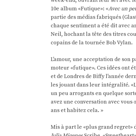
week-end, ouvrant leur set avec le 
10e album «Futique»: «
Avec un pe
partie des médias fabriqués (Gla
chaque sentiment a été dit avec am
Neil, hochant la tête des titres c
copains de la tournée Bob Vylan.
L'amour, une acceptation de son pa
moteur «futique». Ces idées ont é
et de Londres de Biffy l'année der
les jouant dans leur intégralité. 
un peu arrogants en quelque sorte
avez une conversation avec vous-mê
ans et habitez cela. »
Mis à part le «plus grand regret» d
Julia Migenes
Scribe, «Sweetheart» 