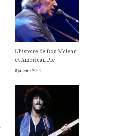
Lʼhistoire de Don Mclean
et American Pie
e
8 janvier 2024
t