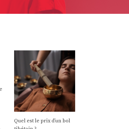
e
Quel est le prix d’un bol
tibétain ?