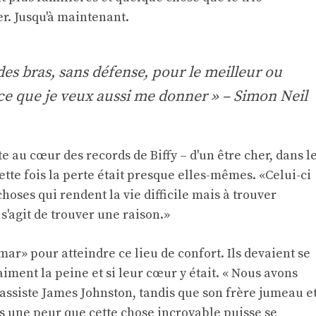
er. Jusqu'à maintenant.
 des bras, sans défense, pour le meilleur ou
st ce que je veux aussi me donner » – Simon Neil
e au cœur des records de Biffy – d'un être cher, dans l
tte fois la perte était presque elles-mêmes. «Celui-ci
choses qui rendent la vie difficile mais à trouver
 s'agit de trouver une raison.»
mar» pour atteindre ce lieu de confort. Ils devaient se
aiment la peine et si leur cœur y était. « Nous avons
bassiste James Johnston, tandis que son frère jumeau e
urs une peur que cette chose incroyable puisse se