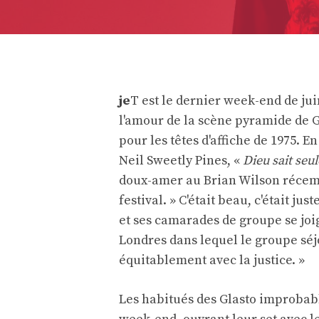
je
T est le dernier week-end de ju
l'amour de la scène pyramide de G
pour les têtes d'affiche de 1975. 
Neil Sweetly Pines, «
Dieu sait seu
doux-amer au Brian Wilson récemm
festival. » C'était beau, c'était juste
et ses camarades de groupe se joi
Londres dans lequel le groupe séj
équitablement avec la justice. »
Les habitués des Glasto improbabl