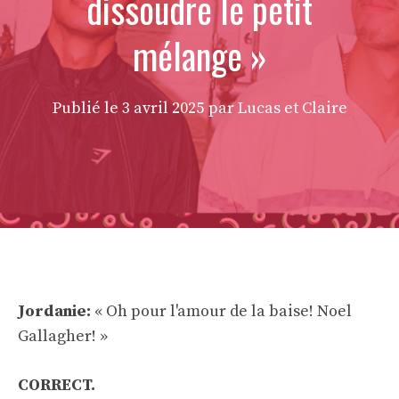
dissoudre le petit
mélange »
Publié le
3 avril 2025
par Lucas et Claire
Jordanie:
« Oh pour l'amour de la baise! Noel
Gallagher! »
CORRECT.