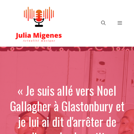
Aller
au
contenu
Menu
« Je suis allé vers Noel
Gallagher à Glastonbury et
je lui ai dit d'arrêter de