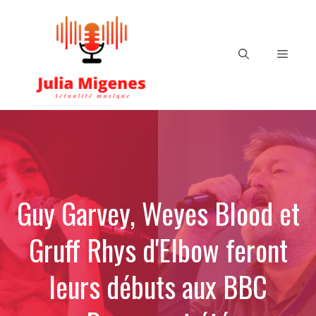
Aller
au
contenu
Menu
Guy Garvey, Weyes Blood et
Gruff Rhys d'Elbow feront
leurs débuts aux BBC