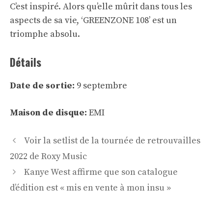
C’est inspiré. Alors qu’elle mûrit dans tous les
aspects de sa vie, ‘GREENZONE 108’ est un
triomphe absolu.
Détails
Date de sortie:
9 septembre
Maison de disque:
EMI
Navigation
Voir la setlist de la tournée de retrouvailles
des
2022 de Roxy Music
articles
Kanye West affirme que son catalogue
d’édition est « mis en vente à mon insu »