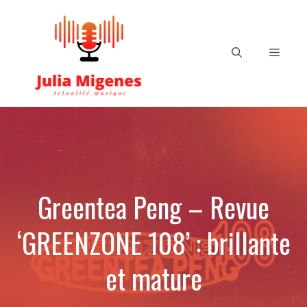
Aller
au
contenu
Menu
Greentea Peng – Revue
‘GREENZONE 108’ : brillante
et mature