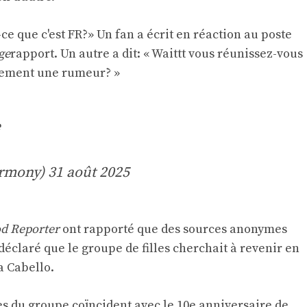
-ce que c'est FR?» Un fan a écrit en réaction au poste
ge
rapport. Un autre a dit: « Waittt vous réunissez-vous
ulement une rumeur? »
e
armony)
31 août 2025
d Reporter
ont rapporté que des sources anonymes
déclaré que le groupe de filles cherchait à revenir en
a Cabello.
les du groupe coïncident avec le 10e anniversaire de