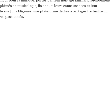
r amour pour la musique, portés par leur héritage familial profondément
plômés en musicologie, ils ont uni leurs connaissances et leur
e site Julia Migenes, une plateforme dédiée à partager l'actualité du
res passionnés.