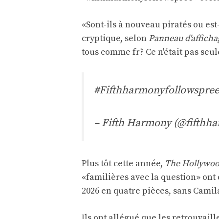
«Sont-ils à nouveau piratés ou est
cryptique, selon
Panneau d'afficha
tous comme fr? Ce n'était pas se
#Fifthharmonyfollowspre
– Fifth Harmony (@fifthh
Plus tôt cette année,
The Hollywoo
«familières avec la question» ont 
2026 en quatre pièces, sans Camil
Ils ont allégué que les retrouvail