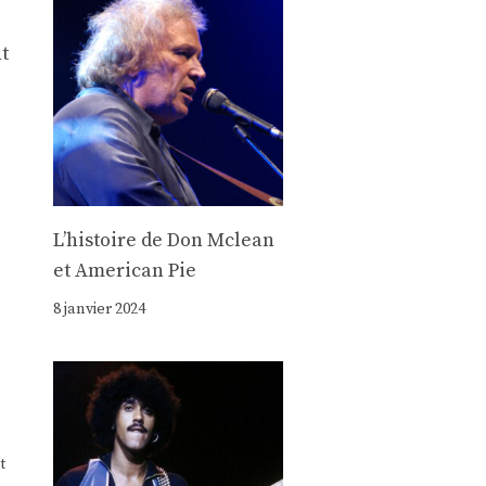
t
Lʼhistoire de Don Mclean
et American Pie
8 janvier 2024
t