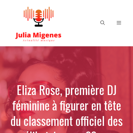
Aller
au
contenu
Menu
Eliza Rose, première DJ
féminine à figurer en tête
du classement officiel des