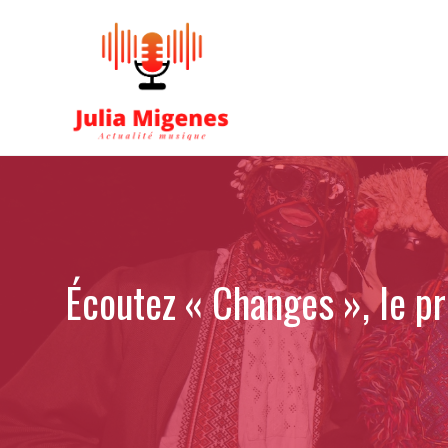
Aller
au
contenu
Écoutez « Changes », le p