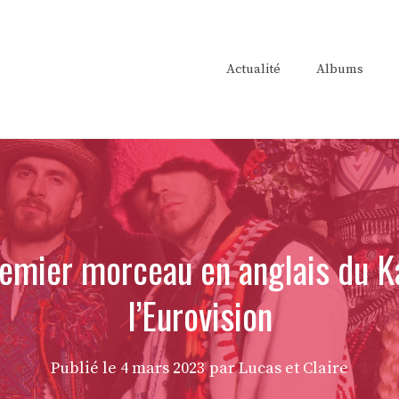
Actualité
Albums
remier morceau en anglais du Ka
l’Eurovision
Publié le
4 mars 2023
par Lucas et Claire