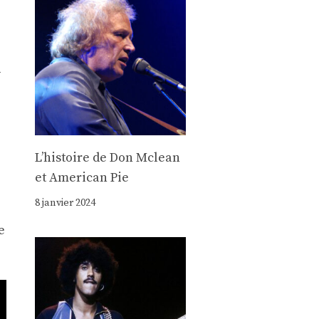
–
Lʼhistoire de Don Mclean
et American Pie
8 janvier 2024
e