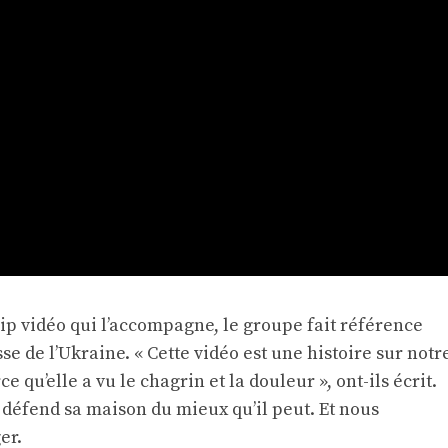
ip vidéo qui l’accompagne, le groupe fait référence
se de l’Ukraine. « Cette vidéo est une histoire sur notr
 qu’elle a vu le chagrin et la douleur », ont-ils écrit.
 défend sa maison du mieux qu’il peut. Et nous
er.