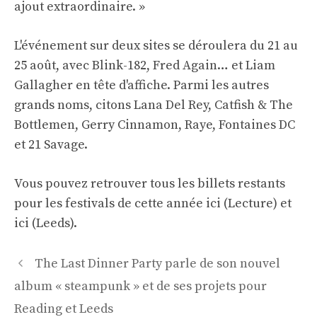
ajout extraordinaire. »
L'événement sur deux sites se déroulera du 21 au
25 août, avec Blink-182, Fred Again… et Liam
Gallagher en tête d'affiche. Parmi les autres
grands noms, citons Lana Del Rey, Catfish & The
Bottlemen, Gerry Cinnamon, Raye, Fontaines DC
et 21 Savage.
Vous pouvez retrouver tous les billets restants
pour les festivals de cette année
ici (Lecture)
et
ici (Leeds)
.
Navigation
The Last Dinner Party parle de son nouvel
des
album « steampunk » et de ses projets pour
articles
Reading et Leeds