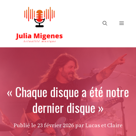
Aller
au
contenu
Menu
« Chaque disque a été notre
dernier disque »
Publié le
23 février 2026
par Lucas et Claire