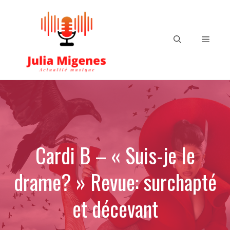
Aller
au
contenu
Menu
Cardi B – « Suis-je le
drame? » Revue: surchapté
et décevant