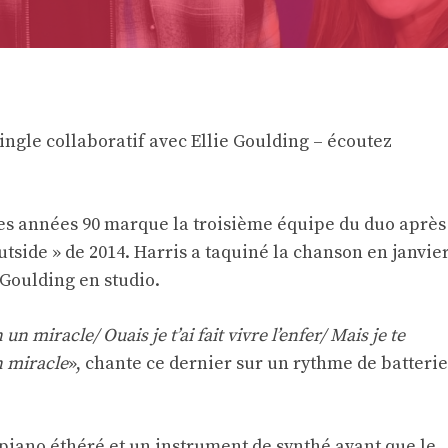
ingle collaboratif avec Ellie Goulding – écoutez
des années 90 marque la troisième équipe du duo après
Outside » de 2014. Harris a taquiné la chanson en janvie
 Goulding en studio.
n miracle/ Ouais je t’ai fait vivre l’enfer/ Mais je te
n miracle
», chante ce dernier sur un rythme de batterie
 piano éthéré et un instrument de synthé avant que le