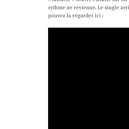
rythme ne revienne. Le single arri
pouvez la regarder ici :