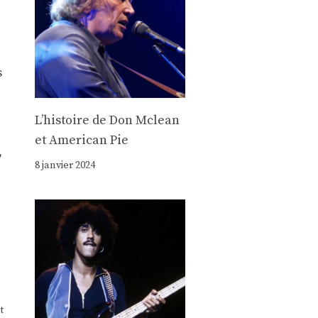
s
Lʼhistoire de Don Mclean
et American Pie
,
8 janvier 2024
t