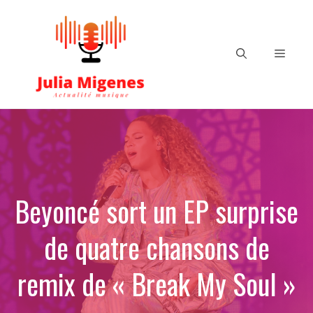
Aller
au
contenu
Menu
Beyoncé sort un EP surprise
de quatre chansons de
remix de « Break My Soul »