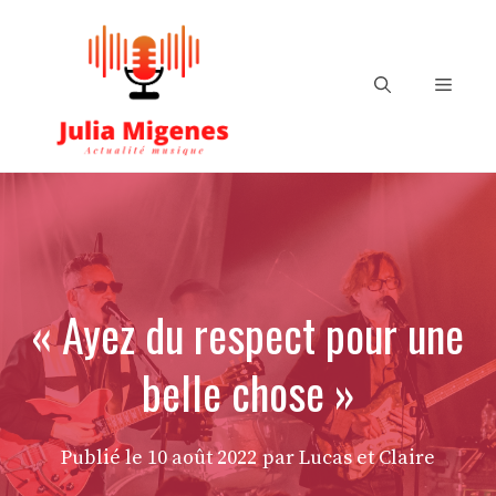
Aller
au
contenu
Menu
« Ayez du respect pour une
belle chose »
Publié le
10 août 2022
par Lucas et Claire