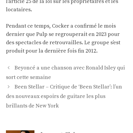
l’article 25 de la loi sur les propriétaires et les
locataires.
Pendant ce temps, Cocker a confirmé le mois
dernier que Pulp se regrouperait en 2023 pour
des spectacles de retrouvailles. Le groupe s’est
produit pour la dernière fois fin 2012.
Navigation
Beyoncé a une chanson avec Ronald Isley qui
des
sort cette semaine
articles
Been Stellar – Critique de ‘Been Stellar’: l’un
des nouveaux espoirs de guitare les plus
brillants de New York