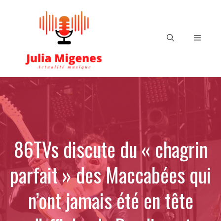
Aller
au
contenu
Menu
86TVs discute du « chagrin
parfait » des Maccabées qui
n’ont jamais été en tête