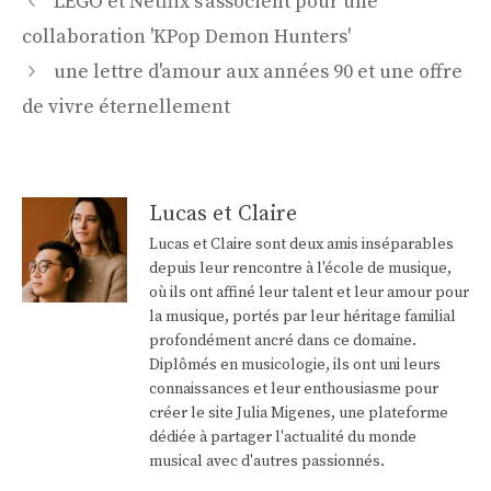
LEGO et Netflix s'associent pour une
des
collaboration 'KPop Demon Hunters'
articles
une lettre d'amour aux années 90 et une offre
de vivre éternellement
Lucas et Claire
Lucas et Claire sont deux amis inséparables
depuis leur rencontre à l'école de musique,
où ils ont affiné leur talent et leur amour pour
la musique, portés par leur héritage familial
profondément ancré dans ce domaine.
Diplômés en musicologie, ils ont uni leurs
connaissances et leur enthousiasme pour
créer le site Julia Migenes, une plateforme
dédiée à partager l'actualité du monde
musical avec d'autres passionnés.