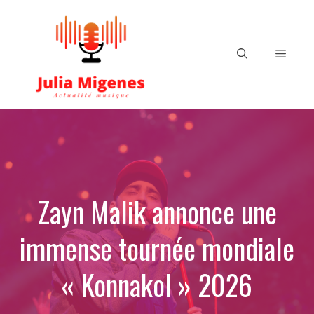
Aller
au
contenu
Menu
Zayn Malik annonce une
immense tournée mondiale
« Konnakol » 2026