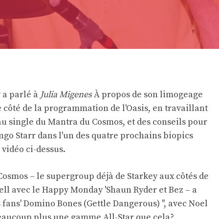
 a parlé à
Julia Migenes
À propos de son limogeage
e côté de la programmation de l'Oasis, en travaillant
u single du Mantra du Cosmos, et des conseils pour
go Starr dans l'un des quatre prochains biopics
 vidéo ci-dessus.
 Cosmos – le supergroup déjà de Starkey aux côtés de
ell avec le Happy Monday 'Shaun Ryder et Bez – a
s fans' Domino Bones (Gettle Dangerous) '', avec Noel
eaucoup plus une gamme All-Star que cela?