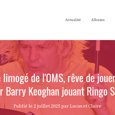
Actualité
Albums
é limogé de l'OMS, rêve de jouer
r Barry Keoghan jouant Ringo S
Publié le
2 juillet 2025
par Lucas et Claire