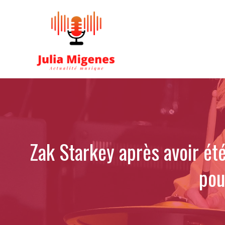
Aller
au
contenu
Zak Starkey après avoir ét
pou