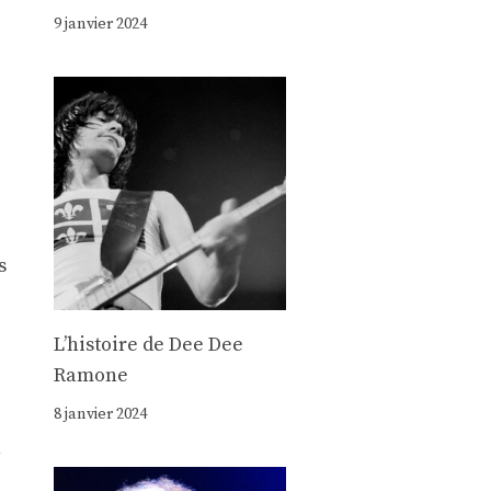
9 janvier 2024
s
Lʼhistoire de Dee Dee
Ramone
8 janvier 2024
n