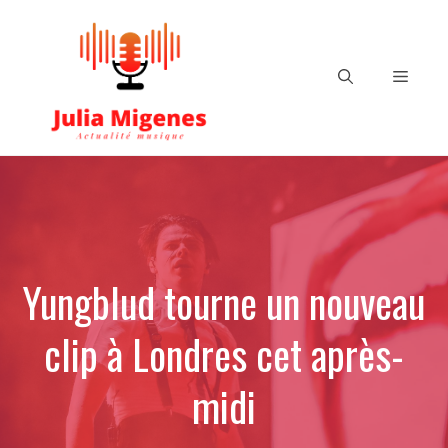
Aller
au
contenu
Menu
Yungblud tourne un nouveau
clip à Londres cet après-
midi