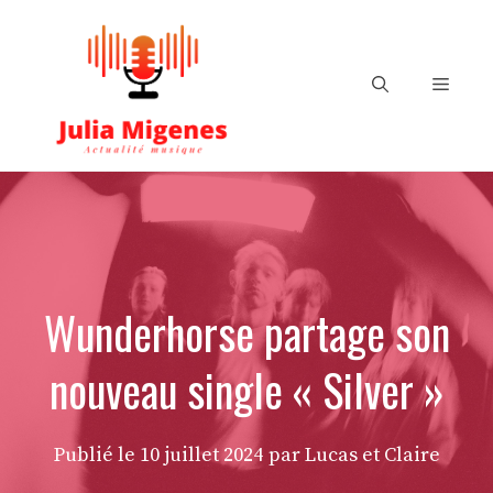
Aller
au
contenu
Menu
Wunderhorse partage son
nouveau single « Silver »
Publié le
10 juillet 2024
par Lucas et Claire