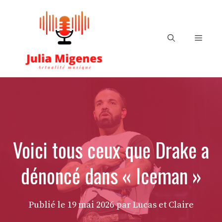
Aller
au
contenu
Menu
Voici tous ceux que Drake a
dénoncé dans « Iceman »
Publié le
19 mai 2026
par Lucas et Claire