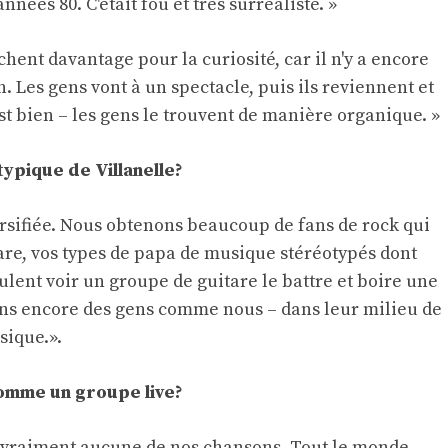
ées 80. C'était fou et très surréaliste. »
ent davantage pour la curiosité, car il n'y a encore
on. Les gens vont à un spectacle, puis ils reviennent et
st bien – les gens le trouvent de manière organique. »
ypique de Villanelle?
ersifiée. Nous obtenons beaucoup de fans de rock qui
tare, vos types de papa de musique stéréotypés dont
lent voir un groupe de guitare le battre et boire une
ons encore des gens comme nous – dans leur milieu de
sique.».
omme un groupe live?
 vraiment aucune de nos chansons. Tout le monde