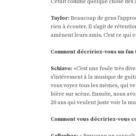
C'était comme quelque chose des ann
Taylor:
Beaucoup de gens l'approch
rien à écouter. Il s'agit de rétenti
amènent leurs amis. C'est ce qui e
Comment décririez-vous un fan t
Schiavo:
«C'est une foule très div
s'intéressent à la musique de gui
vous voyez tous les mèmes, qui veu
bière sur scène. Ensuite, nous av
20 ans qui veulent juste voir la mu
Comment vous décririez-vous c
Gallagher:
« Personne ne connaît