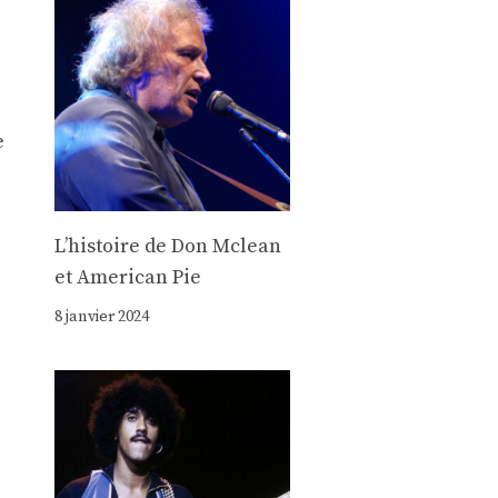
e
Lʼhistoire de Don Mclean
et American Pie
8 janvier 2024