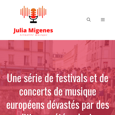
Aller
au
contenu
Menu
Une série de festivals et de
concerts de musique
européens dévastés par des