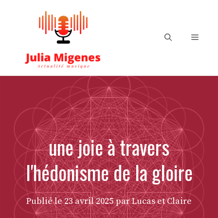
Aller
au
contenu
Menu
une joie à travers
l'hédonisme de la gloire
Publié le
23 avril 2025
par Lucas et Claire