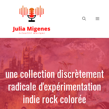
Aller
au
contenu
Menu
une collection discrètement
radicale d'expérimentation
indie rock colorée